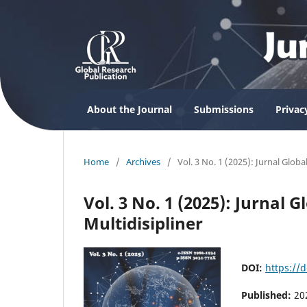
About the Journal
Submissions
Privac
Home
/
Archives
/
Vol. 3 No. 1 (2025): Jurnal Global
Vol. 3 No. 1 (2025): Jurnal G
Multidisipliner
DOI:
https://d
Published:
20