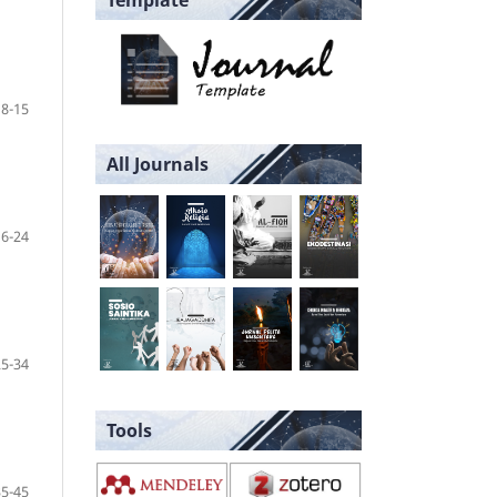
Template
8-15
All Journals
16-24
25-34
Tools
35-45