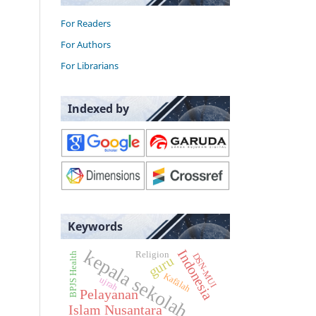
For Readers
For Authors
For Librarians
Indexed by
Keywords
kepala sekolah
Indonesia
Religion
BPJS Health
DSN-MUI
guru
Kafālah
ujrah
Pelayanan
Islam Nusantara