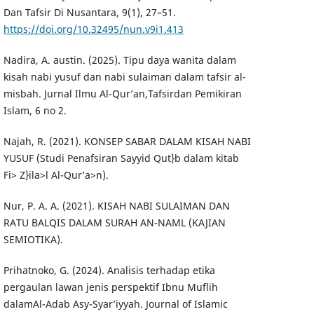
Dan Tafsir Di Nusantara, 9(1), 27–51.
https://doi.org/10.32495/nun.v9i1.413
Nadira, A. austin. (2025). Tipu daya wanita dalam
kisah nabi yusuf dan nabi sulaiman dalam tafsir al-
misbah. Jurnal Ilmu Al-Qur’an,Tafsirdan Pemikiran
Islam, 6 no 2.
Najah, R. (2021). KONSEP SABAR DALAM KISAH NABI
YUSUF (Studi Penafsiran Sayyid Qut}b dalam kitab
Fi> Z}ila>l Al-Qur’a>n).
Nur, P. A. A. (2021). KISAH NABI SULAIMAN DAN
RATU BALQIS DALAM SURAH AN-NAML (KAJIAN
SEMIOTIKA).
Prihatnoko, G. (2024). Analisis terhadap etika
pergaulan lawan jenis perspektif Ibnu Muflih
dalamAl-Adab Asy-Syar’iyyah. Journal of Islamic