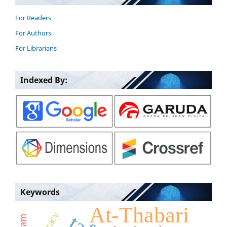
For Readers
For Authors
For Librarians
Indexed By:
Keywords
At-Thabari