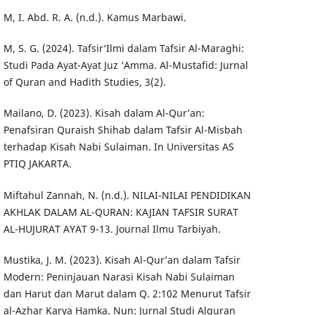
M, I. Abd. R. A. (n.d.). Kamus Marbawi.
M, S. G. (2024). Tafsir‘Ilmi dalam Tafsir Al-Maraghi:
Studi Pada Ayat-Ayat Juz ‘Amma. Al-Mustafid: Jurnal
of Quran and Hadith Studies, 3(2).
Mailano, D. (2023). Kisah dalam Al-Qur’an:
Penafsiran Quraish Shihab dalam Tafsir Al-Misbah
terhadap Kisah Nabi Sulaiman. In Universitas AS
PTIQ JAKARTA.
Miftahul Zannah, N. (n.d.). NILAI-NILAI PENDIDIKAN
AKHLAK DALAM AL-QURAN: KAJIAN TAFSIR SURAT
AL-HUJURAT AYAT 9-13. Journal Ilmu Tarbiyah.
Mustika, J. M. (2023). Kisah Al-Qur’an dalam Tafsir
Modern: Peninjauan Narasi Kisah Nabi Sulaiman
dan Harut dan Marut dalam Q. 2:102 Menurut Tafsir
al-Azhar Karya Hamka. Nun: Jurnal Studi Alquran