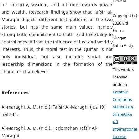
License
his integrity, wisdom, and attitude towards power
and wealth. Research findings show that Tafsir al-
Copyright (c)
Marāghī depicts different test patterns in the two
2026 Siti
stories, but has the same main values, namely
Emma
strong faith, commitment to truth, and the ability to
Siregar,
control oneself from the influence of lust and worldly
Safria Andy
interests. Thus, the moral test in the Qur'an is not
only individual, but also includes social and
leadership dimensions in the formation of the
This work is
character of a believer.
licensed
under a
Creative
References
Commons
Attribution-
Al-maraghi, A. M. (n.d.). Tafsir Al-Maraghi (juz 19)
ShareAlike
hal 245.
4.0
Al-Maraghi, A. M. (n.d.). Terjemahan Tafsir Al-
International
Maraghi.
License
.