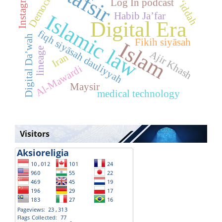
Democracy
tafsir
Instagram
Log In podcast
‘iddah
Habib Ja’far
Islamic law
Digital Era
fiqh siyāsah dauliyyah
Digital Da’wah
Fikih siyāsah
Islam
lineage
Ajir Khash
Iran
Al-Mawardi
Maysir
medical technology
Visitors