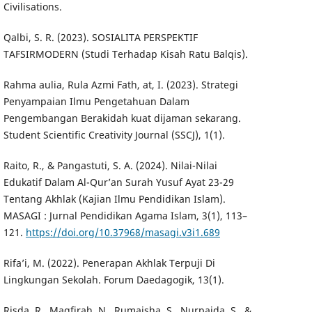
Civilisations.
Qalbi, S. R. (2023). SOSIALITA PERSPEKTIF
TAFSIRMODERN (Studi Terhadap Kisah Ratu Balqis).
Rahma aulia, Rula Azmi Fath, at, I. (2023). Strategi
Penyampaian Ilmu Pengetahuan Dalam
Pengembangan Berakidah kuat dijaman sekarang.
Student Scientific Creativity Journal (SSCJ), 1(1).
Raito, R., & Pangastuti, S. A. (2024). Nilai-Nilai
Edukatif Dalam Al-Qur’an Surah Yusuf Ayat 23-29
Tentang Akhlak (Kajian Ilmu Pendidikan Islam).
MASAGI : Jurnal Pendidikan Agama Islam, 3(1), 113–
121.
https://doi.org/10.37968/masagi.v3i1.689
Rifa’i, M. (2022). Penerapan Akhlak Terpuji Di
Lingkungan Sekolah. Forum Daedagogik, 13(1).
Risda, R., Magfirah, N., Rumaisha, S., Nurpaida, S., &