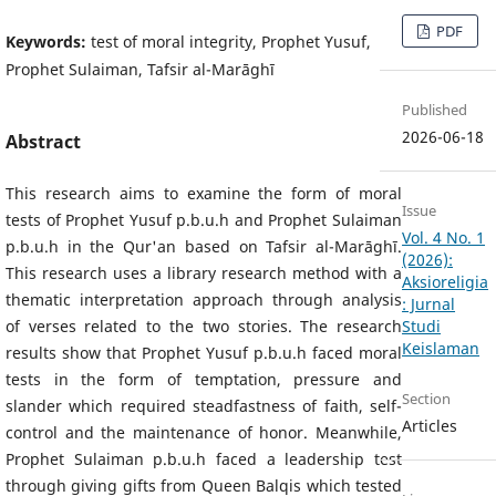
PDF
Keywords:
test of moral integrity, Prophet Yusuf,
Prophet Sulaiman, Tafsir al-Marāghī
Published
2026-06-18
Abstract
This research aims to examine the form of moral
Issue
tests of Prophet Yusuf p.b.u.h and Prophet Sulaiman
Vol. 4 No. 1
p.b.u.h in the Qur'an based on Tafsir al-Marāghī.
(2026):
This research uses a library research method with a
Aksioreligia
thematic interpretation approach through analysis
: Jurnal
of verses related to the two stories. The research
Studi
Keislaman
results show that Prophet Yusuf p.b.u.h faced moral
tests in the form of temptation, pressure and
Section
slander which required steadfastness of faith, self-
Articles
control and the maintenance of honor. Meanwhile,
Prophet Sulaiman p.b.u.h faced a leadership test
through giving gifts from Queen Balqis which tested