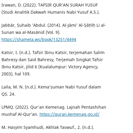
Irawan, D. (2022). TAFSIR QUR’AN SURAH YUSUF
(Studi Analitik Dakwah Humanis Nabi Yusuf A.S.).
Jabbār, Ṣuhaib ’Abdul. (2014). Al-Jāmi’ Al-Ṣāḥīḥ Li al-
Sunan wa al-Masānid (Vol. 9).
https://shamela.ws/book/13251/4494
Katsir, I. (n.d.). Tafsir Ibnu Katsir, terjemahan Salim
Bahresy dan Said Bahresy, Terjemah Singkat Tafsir
Ibnu Katsir, Jilid 6 (Kualalumpur: Victory Agency,
2003), hal 109.
Laila, M. N. (n.d.). Kema’ṣuman Nabi Yusuf dalam
QS. 24.
LPMQ. (2022). Qur’an Kemenag. Lajnah Pentashihan
mushaf Al-Qur’an.
https://quran.kemenag.go.id/
M. Hasyim Syamhudi, Akhlak Taswuf., 2. (n.d.).