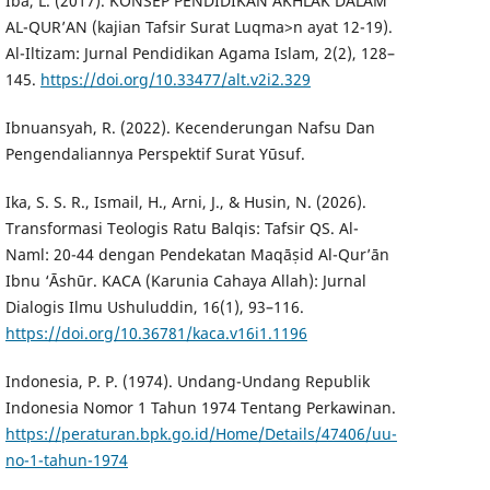
Iba, L. (2017). KONSEP PENDIDIKAN AKHLAK DALAM
AL-QUR’AN (kajian Tafsir Surat Luqma>n ayat 12-19).
Al-Iltizam: Jurnal Pendidikan Agama Islam, 2(2), 128–
145.
https://doi.org/10.33477/alt.v2i2.329
Ibnuansyah, R. (2022). Kecenderungan Nafsu Dan
Pengendaliannya Perspektif Surat Yūsuf.
Ika, S. S. R., Ismail, H., Arni, J., & Husin, N. (2026).
Transformasi Teologis Ratu Balqis: Tafsir QS. Al-
Naml: 20-44 dengan Pendekatan Maqāṣid Al-Qur’ān
Ibnu ‘Āshūr. KACA (Karunia Cahaya Allah): Jurnal
Dialogis Ilmu Ushuluddin, 16(1), 93–116.
https://doi.org/10.36781/kaca.v16i1.1196
Indonesia, P. P. (1974). Undang-Undang Republik
Indonesia Nomor 1 Tahun 1974 Tentang Perkawinan.
https://peraturan.bpk.go.id/Home/Details/47406/uu-
no-1-tahun-1974