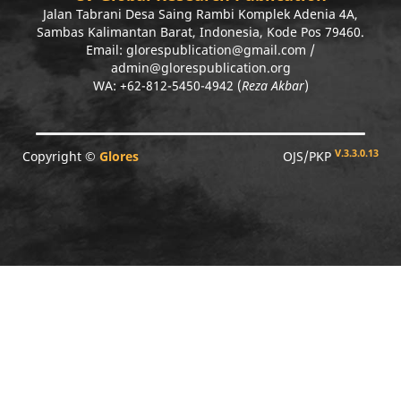
Jalan Tabrani Desa Saing Rambi Komplek Adenia 4A,
Sambas Kalimantan Barat, Indonesia, Kode Pos 79460.
Email: glorespublication@gmail.com /
admin@glorespublication.org
WA: +62-812-5450-4942 (
Reza Akbar
)
V.3.3.0.13
Copyright ©
Glores
OJS/PKP