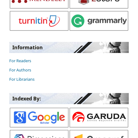
Information
For Readers
For Authors
For Librarians
Indexed By: