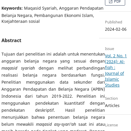
PDF
Keywords:
Maqasid Syariah, Anggaran Pendapatan
Belanja Negara, Pembangunan Ekonomi Islam,
Ksejahteraan sosial
Published
2024-02-06
Abstract
Issue
Tujuan dari penelitian ini adalah untuk menentukan
Vol. 2 No. 1
anggaran belanja negara yang sesuai dengan
(2024): Al-
fiqh :
maqasid syariah
dengan melihat perbandingan
Journal of
realisasi belanja negara berdasarkan fungsi.
Islamic
Penelitian menggunakan data sekunder dari
Studies
Anggaran Pendapatan dan Belanja Negara (APBN)
Indonesia dari tahun 2019-2022. Penelitian ini
Section
menggunakan pendekatan kuantitatif dengan
Articles
pendekatan deskriptif. Hasil penelitian
menunjukkan bahwa penentuan belanja negara
belum mewakili
maqasid asy-syari'ah
saat ini atau
License