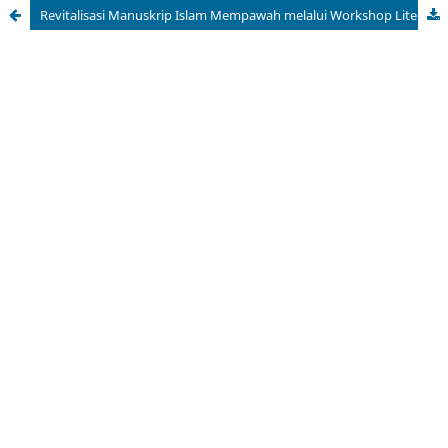
Revitalisasi Manuskrip Islam Mempawah melalui Workshop Literasi Arab Melayu Pada Siswa MA Al-Mansyuri