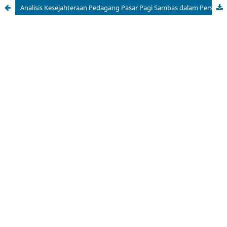
Analisis Kesejahteraan Pedagang Pasar Pagi Sambas dalam Perspektif Maqashid al-Syariah